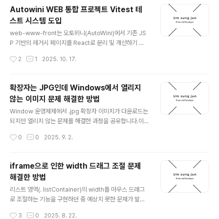
다국어를 관리하고 있습니다. 개발 환경에서는 스크립트를
Autowini WEB 통합 프로젝트 Vitest 테
통해 Sheet에 작성된 다국어 데이터를 public/locales/
스트 시스템 도입
{언어}/translation.json 형태로 변환하여 저장합니다.pu
글 내용
blic/ └─ locales/ ├─ en/translation.json ├─ es/tr
web-www-front는 오토위니(AutoWini)에서 기존 JS
anslation.json └─ ru/translation.json 그러나 프로젝
P 기반의 레거시 페이지를 React로 분리 및 개선하기 위
트가 커지고 여러 기능..
해 만들어진 통합 프로젝트입니다. 현재까지 분리된 주요
작성시간
2
1
2025. 10. 17.
페이지는 다음과 같습니다.필터 검색 페이지통합 검색 페
이지찜 목록 페이지 (마이위니)운송 정보 제공 페이지파츠
위니 통합 검색 페이지파츠위니 필터 검색 페이지이 프로
확장자는 JPG인데 Windows에서 열리지
젝트를 진행하면서 “테스트 코드를 도입할 필요가 있을
않는 이미지 문제 해결한 방법
까?”라는 질문을 스스로에게 던지고 있었습니다.🤔 테스
글 내용
트 코드, 정말 필요한 걸까?최근 여러 기업들의 채용 공고
Window 운영체제에서 .jpg 확장자 이미지가 다운로드는
를 보면 "테스트 코드 작성 경험"이나 "TDD 경험자 우
되지만 열리지 않는 문제를 해결한 과정을 공유합니다.이
대"라는 문구를 자주 볼 수 있습니다.저 역시 Toss의 es-
번 문제는 안드로이드 폰에서 캡처한 이미지가 .jpg 확장
작성시간
0
0
2025. 9. 2.
toolkit과 NaverPay의 hidash 라이브러리에 테스트 코
자로 저장되었지만, 실제 내부 포맷은 AVIF였기 때문에 발
드 및 벤치마크..
생했습니다. ❗️ 문제 상황Mac이나 Chrome 브라우저에서
는 정상적으로 열리지만, 특정 Windows 환경에서는 이
iframe으로 인한 width 드래그 조절 문제
미지를 열 수 없는 문제가 발생했습니다. 🔍 문제 분석터미
해결한 방법
널에서 문제가 된 이미지를 확인해보았습니다.autowini2
글 내용
@autowiniui-MacBookPro-5 Desktop % file tes
리스트 영역(. listContainer)의 width를 마우스 드래그
t.jpgtest.jpg: ISO Media, AVIF Imageautowini2@
로 조절하는 기능을 구현하던 중 예상치 못한 문제가 발생
autowiniui-MacBookPro-5 Desktop % file umsu
했습니다.일반적으로는 mousedown → mousemove
작성시간
3
0
2025. 8. 22.
ngjun..
→ mouseup 이벤트 흐름을 따라 자연스럽게 동작합니