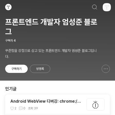
검색하기
티스토리
프론트엔드 개발자 엄성준 블로
그
구독자
4
꾸준함을 강점으로 삼고 있는 프론트엔드 개발자 엄성준 블로그입니
다.
구독하기
방명록
신고하기 레이어
열기
인기글
Android WebView 디버깅: chrome://in
spect Pending authentication 오류 해
2
0
조회
39
결