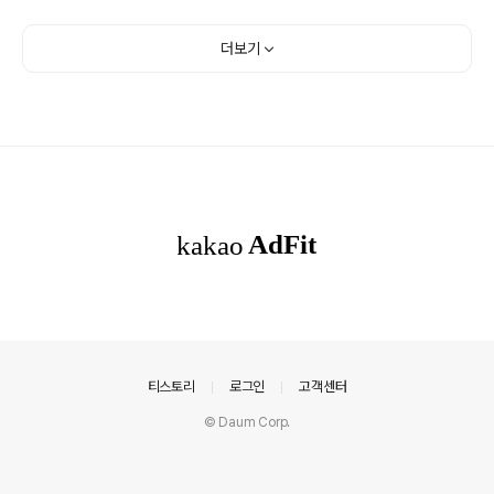
다. 하지만 DOM 안에 iframe이 존재하면 문제가 생겼습
니다. ❗️ 문제 상황 기본적인 resize 로직은 다음과 같이 작
더보기
성했습니다:startResizing(event) { this.isResizing
= true; this.initialX = event.clientX; const listCont
ainer = document.querySelector('.listContaine
r'); this.initialWidth = listContainer.offset..
의안내
티스토리
로그인
고객센터
© Daum Corp.