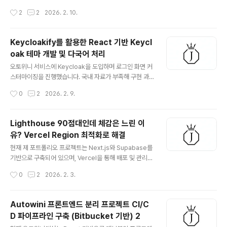
r)PWA 지원 (홈 화면 추가, 오프라인 접속)하지만 사용하
히 느리다는 문제를 인지했습니다.특히 코드 수정 시마다
작성시간
2
2
2026. 2. 10.
면서 한 가지 한계가 명확해졌습니다. 학습을..
브라우저가 전체 재렌더링되며 흰 화면이 노출되는 등, 개
발 흐름을 반복적으로 끊는 비효율이 발생하고 있었습니
다. 또한 Jenkins 파이프라인의 빌드 시간이 길어, 코드
Keycloakify를 활용한 React 기반 Keycl
반영부터 배포 완료까지의 피드백 루프가 지나치게 늘어나
oak 테마 개발 및 다국어 처리
는 문제도 함께 존재했습니다. 이러한 병목 지점을 해소하
글 내용
고 개발자 경험을 개선하기 위해, WiniLogis 프로젝트에
오토위니 서비스에 Keycloak을 도입하며 로그인 화면 커
Webpack → Vite 마이그레이션을 진행했고, 그 과정과
스터마이징을 진행했습니다. 국내 자료가 부족해 구현 과
결과를 공유하고자 합니다.Vite 선정 이유1. Native ESM
정에서 겪었던 경험과 Keycloakify를 통해 15개국 다국
작성시간
0
2
2026. 2. 9.
기반의 압도적인 구동 속도Webpack은 구동 시 프로젝트
어 대응을 완료한 과정을 공유합니다. Keycloakify 선정
전체..
이유Keycloak 로그인 화면은 기본적으로 FTL(FreeMa
rker Template Language) 문법을 사용합니다. 하지만
Lighthouse 90점대인데 체감은 느린 이
추후 프로젝트의 유지보수를 고려해 Keycloakify 프레임
유? Vercel Region 최적화로 해결
워크를 선택했습니다.가장 큰 이유는 팀원들에게 익숙한 R
글 내용
eact(JSX) 문법을 그대로 사용할 수 있다는 점이었습니
현재 제 포트폴리오 프로젝트는 Next.js와 Supabase를
다. 러닝 커브를 줄이고 기존에 사용하던 라이브러리들을
기반으로 구축되어 있으며, Vercel을 통해 배포 및 관리되
활용할 수 있어 개발 생산성 측면에서 유리하다고 판단했
고 있습니다. 그동안 Lighthouse 점수 개선, SEO 최적
작성시간
0
2
2026. 2. 3.
습니다.1. 클라이언트별 테마 분기 (clientId)단..
화, 이미지 최적화 등 프론트엔드 개발자로서 할 수 있는 다
양한 최적화 작업을 진행해 왔습니다. 그 결과 성능 97, 접
근성 85, SEO 100이라는 준수한 지표를 얻을 수 있었습
Autowini 프론트엔드 분리 프로젝트 CI/C
니다. 하지만 지표와는 별개로, 실제 페이지 진입 시 질문
D 파이프라인 구축 (Bitbucket 기반) 2
데이터를 불러오는 과정에서 이해하기 힘들 정도의 로딩
글 내용