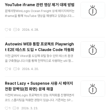
이상 현상을 발견했습니다. 검색 리스트는 아직 비어 있는
YouTube iframe 관련 영상 제거 대체 방법
데, More 버튼만 먼저 떠 있는 것이었습니다. 원인을 디버
글 내용
문제사항WiniLogis Ocean Freight 상세 페이지에서는
깅해 보니 이 페이지는 메인 검색 API 외에 보조 API(리스
iframe을 통해 YouTube 영상을 재생하고 있었습니다.
트 중간에 끼워 넣는 추천 매물)를 함께 호출하고 있었고,
운영 중 아래와 같은 QA를 받게 되었습니다."저 동영상 더
More 버튼의 노출 조건은 메인 쿼리의 isLoading만 보
보기는 못 숨기려나?, 서비스랑 상관도 없는 영상들인데"
고 있었습니다. 보조 API 응답이 늦어지면 리스트 병합은
작성시간
0
0
2026. 4. 28.
영상을 정지했을 때나 플레이어 하단의 동영상 더보기 영
미뤄지는데 버튼 조건은 이미 참이 되어, 버튼이 리스트보
역을 클릭했을 때, 서비스와 전혀 관련 없는 추천 영상이 노
다..
출되고 있었습니다. 이전에도 비슷한 문제를 겪은 적이 있
Autowini WEB 통합 프로젝트 Playwrigh
었는데, 당시에는 추천 영상 영역 위를 하드코딩된 가림막
t E2E 테스트 도입 + Claude Code 자동화
으로 덮는 방식으로 처리했던 기억이 있었습니다. 하지만
글 내용
반응형 환경에서는 플레이어 크기가 계속 변경되기 때문
이전 글에서 Vitest를 도입해 유틸 함수 단위 테스트 환경
에, 단순히 영역을 덮는 방식은 유지보수 측면에서도 좋은
을 구축했습니다.이를 통해 전역적으로 사용하는 util 함수
방법이라고 느껴지지 않았습니다. 그래서 다른 해결 방법
에 대한 검증을 마칠 수 있었습니다. 하지만 실제 프로젝트
작성시간
0
0
2026. 4. 20.
이 없을까 찾아보다가 ..
를 운영하면서 몇 가지 아쉬움이 있었습니다.Chrome 외
브라우저 환경은 직접 확인해야 했고, 단위 테스트만으로
는 실제 UI가 어떻게 동작하는지까지 검증하기 어려웠습니
React Lazy + Suspense 사용 시 페이지
다. 오토위니 Keycloak 테마 프로젝트에서 Storybook
전환 깜빡임(흰 화면) 문제 해결
을 활용해 UI를 검증해 본 경험은 있었습니다.하지만 이번
글 내용
에는 단순히 컴포넌트를 확인하는 수준을 넘어, 실제 브라
이전에 WiniLogis 프로젝트의 성능 최적화를 진행하면서
우저 환경에서 사용자 흐름까지 검증할 수 있는 테스트가
코드 스플리팅을 적용한 경험이 있습니다. 기존에는 SPA
필요했습니다. 크로스 브라우징 테스트가 가능하고, 실제
특성상 메인 페이지에 접속하면 모든 페이지의 리소스가
작성시간
1
0
2026. 3. 23.
UI 동작을 확인할 수 있으며, 비교적 간편하게 도입할 수 있
하나의 JS 파일로 번들링되어 로드되고 있었습니다.이로