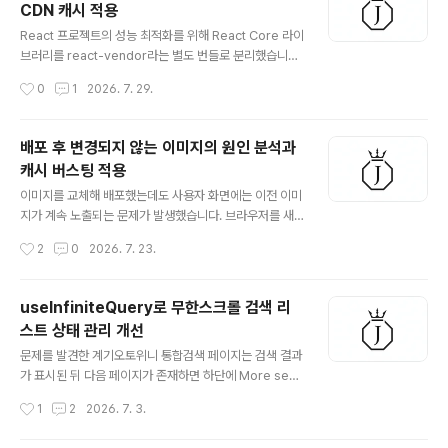
CDN 캐시 적용
글 내용
React 프로젝트의 성능 최적화를 위해 React Core 라이
브러리를 react-vendor라는 별도 번들로 분리했습니다.
React Core 라이브러리를 왜 분리했을까?React Core
작성시간
0
1
2026. 7. 29.
계열 라이브러리를 별도의 react-vendor 청크로 분리했
습니다.// vite.config.tsbuild: { rollupOptions: { out
put: { // react 코어 계열만 별도 vendor 청크로 분리 m
배포 후 변경되지 않는 이미지의 원인 분석과
anualChunks(id) { if (/node_modules\/(react|rea
캐시 버스팅 적용
ct-dom|scheduler|react-router|react-router-d
글 내용
om)\//.test(id)) { return 'react-vendor'; ..
이미지를 교체해 배포했는데도 사용자 화면에는 이전 이미
지가 계속 노출되는 문제가 발생했습니다. 브라우저를 새
로고침해도 그대로이고, 다른 PC에서도 한동안 이전 이미
작성시간
2
0
2026. 7. 23.
지가 표시되는 상황이었습니다. 배포 이후에는 Akamai P
urge API를 호출해 CDN 캐시를 항상 무효화하고 있었기
때문에 처음에는 CDN 캐시 문제라고 생각했습니다. 하지
useInfiniteQuery로 무한스크롤 검색 리
만 원인은 예상과 달리 브라우저 캐시에 있었습니다. 이번
스트 상태 관리 개선
글에서는 Purge를 수행했음에도 이미지가 변경되지 않았
글 내용
던 원인을 분석하고, 캐시 버스팅을 적용해 해결한 과정과
문제를 발견한 계기오토위니 통합검색 페이지는 검색 결과
Akamai CDN에서도 정상적으로 동작하는지 검증한 내용
가 표시된 뒤 다음 페이지가 존재하면 하단에 More sear
을 정리해 보겠습니다.Purge를 했는데도 왜 이미지가 변
ch results 버튼(이하 More 버튼으로 표시)이 노출되고,
작성시간
1
2
2026. 7. 3.
경되지 않았을까?기존에는 공용 스프라이트 이미지를 아
이 버튼을 누르면 다음 페이지의 검색 결과를 이어 붙이는
래와 같이 고정된 URL로 참조하고 ..
무한스크롤형 리스트입니다. 그런데 페이지를 확인하던 중