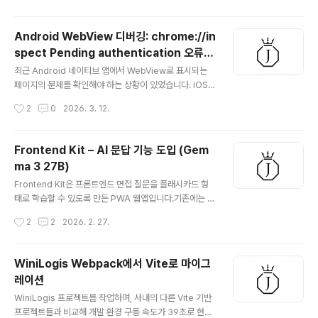
는 도구를 찾고 있..
인해 초기 로딩 시 불필요한 코드까지 함께 로드되는 문제
가 있었습니다. 이를 개선하기 위해 React의 Lazy와 Sus
Android WebView 디버깅: chrome://in
pense를 활용하여 도메인 단위로 파일을 분리하고, 필요
spect Pending authentication 오류
한 시점에만 리소스를 불러오도록 구조를 변경했습니다.
글 내용
해결
그 결과 메인 페이지에서 로드되는 코드 양을 281,862줄
최근 Android 네이티브 앱에서 WebView로 표시되는
→ 63,303줄로 줄이며 성능을 개선할 수 있었습니다. 또
페이지의 문제를 확인해야 하는 상황이 있었습니다. iOS의
한 이외에도 이미지 리소스 최적화, i18n 기반 다국어 처리
경우 Mac을 사용하고 있었기 때문에 Safari의 Web Ins
작성시간
2
0
2026. 3. 12.
개선 등을 함께 진행하며 전반적인 성능 점수와 접근성 점
pector를 이용하면 비교적 간단하게 WebView 디버깅
수도 개선할 수 ..
을 진행할 수 있습니다.Mac에서 Safari의 개발자 메뉴를
활성화한 뒤 iPhone을 연결하면 실행 중인 WebView를
Frontend Kit – AI 문답 기능 도입 (Gem
바로 확인하고 디버깅할 수 있기 때문입니다. 반면 Androi
ma 3 27B)
d에서는 Chrome DevTools의 Remote Debugging
글 내용
기능을 사용해야 합니다. Android 기기에서 USB Debu
Frontend Kit은 프론트엔드 면접 질문을 플래시카드 형
gging을 활성화한 뒤 Mac과 USB로 연결하고, Chrom
태로 학습할 수 있도록 만든 PWA 웹앱입니다.기존에는 면
e에서 다음 주소로 접속했습니다.chrome://inspect/#d
접 질문을 학습 하기 위해 잘 정리된 GitHub 저장소나 블
작성시간
2
2
2026. 2. 27.
evices 정상적으로..
로그를 직접 북마크 하여 학습했지만, 모바일 환경에서 더
편하게 학습하기 위해 카드 기반 UI로 재구성했습니다.초
기 버전은 복습 중심 구조였습니다.스와이프 / 버튼으로 카
WiniLogis Webpack에서 Vite로 마이그
드 넘기기답변 슬라이드 애니메이션으로 공개6개 카테고
레이션
리 필터 (CS, HTML/CSS, JavaScript, React, 자료구
글 내용
조, 알고리즘)랜덤 셔플 모드다크모드 / 라이트모드글자 크
WiniLogis 프로젝트를 작업하며, 사내의 다른 Vite 기반
기 조절 (소 / 중 / 대)키보드 단축키 (← →, Space / Ente
프로젝트들과 비교해 개발 환경 구동 속도가 39초로 현저