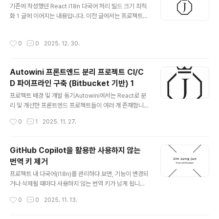
기존에 작성했던 React i18n 다국어 처리 빌드 크기 최적
는 문제를 발견했습니다. 이 글에서는 기존 라이브러리의
화 1 글에 이어지는 내용입니다. 이전 글에서는 프로젝트
한계와 이를 해결하기 위해 직접 react-head-safe를 개
내 src 하위에서 관리하던 다국어 파일을 public 디렉터
발하게 된 과정을 공유합니다.1. SPA 환경에서 SEO가 여
리로 분리하고, i18next-http-backend를 활용해 런타
전히 까다로운 이유React SPA는 초기 로딩 시 서버로부
작성시간
0
0
2025. 12. 30.
임 시 필요한 언어만 로드하도록 개선하면서 JS 번들 크기
터 빈 HTML(root div만 존재하는)을 전달받습니..
와 초기 로딩 성능을 개선한 경험을 공유했습니다. 이번 글
에서는 그 다음 단계로, Google Sheet로 관리하던 다국
Autowini 프론트엔드 분리 프로젝트 CI/C
어 데이터를 페이지 단위로 분리해 각 페이지에서 정말 필
D 파이프라인 구축 (Bitbucket 기반) 1
요한 다국어만 로드하도록 최적화한 과정을 정리해보려고
글 내용
합니다.key 설계 배경: namespace.key 구조를 미리 선
프로젝트 배경 및 개발 동기Autowini에서는 React로 분
택한 이유이번 최적화는 갑자기 구조를 바꿔서 진행한 작
리 및 개선한 프론트엔드 프로젝트들이 여러 개 존재합니
업은 아니었습니다. 실제로 다국어를 처음 설계할 당시부
다.대표적으로 web-www-front (오토위니 웹), web-
작성시간
0
1
2025. 11. 27.
터, ..
mobile-front (모바일 웹), web-admin-front (관리자
페이지) 등이 있습니다.기존 JSP 기반 페이지들 중 방문자
수가 많고 이슈가 잦은 페이지부터 차례로 React로 분리
GitHub Copilot을 활용한 사용하지 않는
및 개선 작업을 진행하고 있었습니다. 이 분리된 React 페
번역 키 제거
이지들은 IDC 서버에 업로드된 빌드 결과물을 서비스하는
글 내용
구조로, 기존에는 개발이 완료된 후 develop 브랜치에 머
프로젝트 내 다국어(i18n)를 관리하다 보면, 기능이 변경되
지하고, CLI를 통해 직접 IDC에 빌드 파일을 업로드하는
거나 삭제될 때마다 사용하지 않는 번역 키가 남게 됩니다.
방식으로 운영하고 있었습니다.하지만 혼자 개발하는 환경
이번에는 WiniLogis 프로젝트에서 점점 쌓여가던 불필요
작성시간
0
0
2025. 11. 13.
이라면 문제가 없겠지만, 휴가 시 사수가 ..
한 다국어 키를 정리한 과정을 공유하려고 합니다.❗️ 문제 상
황WiniLogis에서는 Google Cloud Sheet를 기반으로