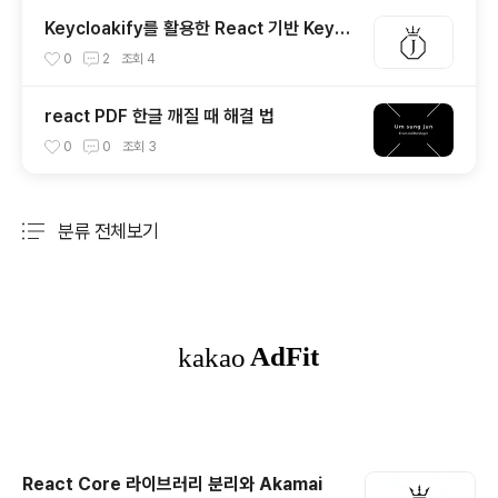
Keycloakify를 활용한 React 기반 Keycl
oak 테마 개발 및 다국어 처리
0
2
조회
4
react PDF 한글 깨질 때 해결 법
0
0
조회
3
분류 전체보기
주요 글 목록
React Core 라이브러리 분리와 Akamai