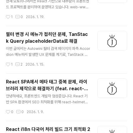
지연이 발생했습니다. 이번 글에서는 코드 레벨을 넘어 인
현재 오토위니에서는 React 기반으로 대부분의 프론트엔
프라 설정(Region)을 통해 이 문제를 해결한 과정을 공유
드 프로젝트를 분리하여 운영하고 있습니다. web-www-
합니다.왜 성능 지표는 좋은데 체감 속도는 느렸는가?Ligh
front, web-mobile-front, web-mobile-search, w
작성시간
1
0
2026. 1. 19.
thouse는 정적 리소스 로딩과 초기 렌더링 성능..
eb-admin-front 등 다양한 프로젝트가 Bitbucket Pip
elines를 통해 자동 빌드 및 배포되고 있습니다. 지난 1편
에서는 파이프라인 구축 과정을 다루었다면, 이번 2편에서
필터 변경 시 메뉴가 접히던 문제, TanStac
는 배포 성공·실패 결과를 팀원들에게 실시간으로 공유하
k Query placeholderData로 해결
여 운영 효율을 높인 '알림 자동화' 과정을 공유합니다.왜
글 내용
배포 알림이 필요했는가?기존 파이프라인은 자동화되어
이번 글에서는 Autowini 필터 검색 페이지의 좌측 Accor
있었지만, 결과 확인 방식에는 한계가 있었습니다.정보의
dion 메뉴에서 발생한 UX 문제를 계기로, TanStack Qu
파편화: 배포 결과를 확인하려면 매번 Bitbucket Pipelin
ery의 placeholderData 옵션을 활용해 구조를 개선한
작성시간
1
2
2026. 1. 15.
e 페이지에 직접 접속해야 했습니다.공유..
리팩토링 경험을 정리해보려 합니다. 문제 상황Autowini
필터 검색 페이지의 좌측 영역은 Accordion UI로 구성되
어 있으며, 필터 조건이 변경될 때마다 서버에서 필터 데이
React SPA에서 메타 태그 중복 문제, 라이
터를 다시 조회하도록 구현되어 있었습니다. 이 과정에서
브러리 제작으로 해결하기 (feat. react-he
다음과 같은 UX 문제가 발생했습니다.필터 파라미터 변경
글 내용
ad-safe)
API 재호출로딩 중 data가 undefinedAccordion 내부
안녕하세요, 프론트엔드 개발자 엄성준입니다. React 기
리스트가 비어짐모든 메뉴가 접혔다가 다시 펼쳐지는 현상
반 SPA 환경에서 SEO 최적화를 위해 react-helmet이
발생사용자 입장에서는 필터를 조작할 때마다 화면이 깜빡
나 react-helmet-async는 사실상 표준처럼 사용되어
작성시간
0
0
2026. 1. 9.
이거나 필터가 초기화되는 것처럼 느껴졌습니다..
왔습니다. 저 역시 개인 프로젝트와 사내 서비스에서 이 라
이브러리들을 꾸준히 활용해 왔습니다. 하지만 실제 서비
스 환경을 운영하며, index.html에 정의한 초기 메타 태그
React i18n 다국어 처리 빌드 크기 최적화 2
와 페이지 이동 시 동적으로 생성되는 메타 태그가 중복되
글 내용