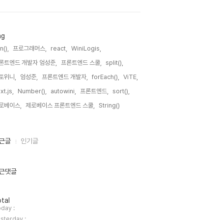
ag
n(),
프로그래머스,
react,
WiniLogis,
론트엔드 개발자 엄성준,
프론트엔드 스쿨,
split(),
토위니,
엄성준,
프론트엔드 개발자,
forEach(),
ViTE,
xt.js,
Number(),
autowini,
프론트엔드,
sort(),
로베이스,
제로베이스 프론트엔드 스쿨,
String(),
근글
인기글
근댓글
tal
day :
sterday :