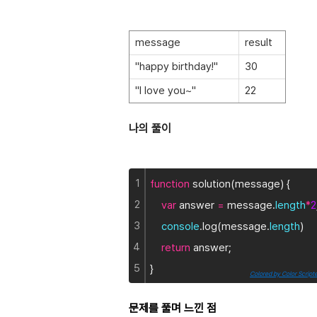
message
result
"happy birthday!"
30
"I love you~"
22
나의 풀이
1
function
 solution(message) {
2
var
 answer 
=
 message.
length
*
2
3
console
.log(message.
length
)
4
return
 answer;
5
}
Colored by Color Script
문제를 풀며 느낀 점