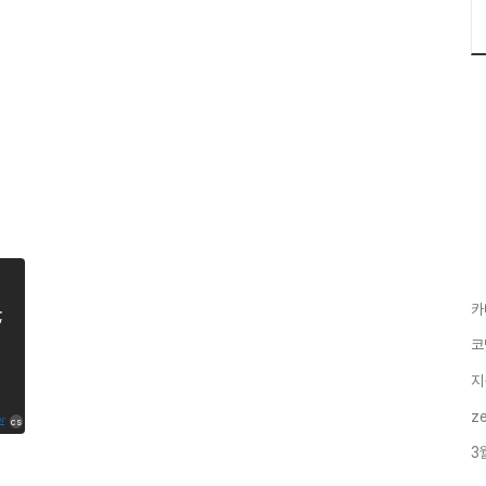
카
;
코
지
z
er
cs
3