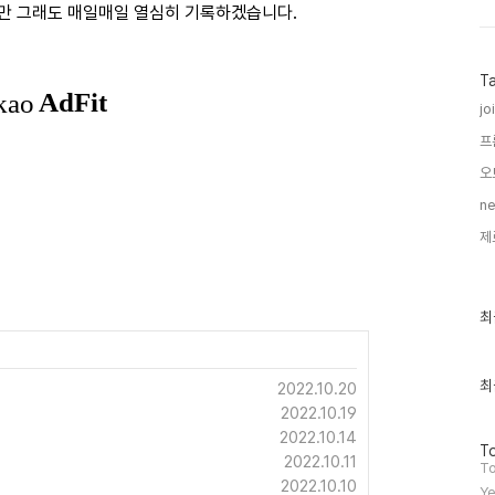
이지만 그래도 매일매일 열심히 기록하겠습니다.
T
joi
프
오
ne
제
최
최
근
글
과
인
최
2022.10.20
기
2022.10.19
글
2022.10.14
방
To
2022.10.11
문
To
2022.10.10
자
Ye